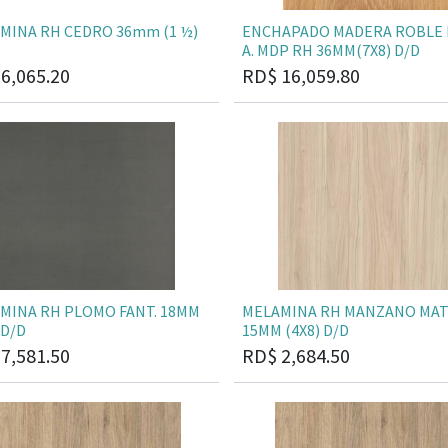
MINA RH CEDRO 36mm (1 ½)
ENCHAPADO MADERA ROBLE
A. MDP RH 36MM(7X8) D/D
$
6,065.20
RD$
16,059.80
MINA RH PLOMO FANT. 18MM
MELAMINA RH MANZANO MA
 D/D
15MM (4X8) D/D
$
7,581.50
RD$
2,684.50