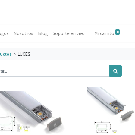
0
ogos
Nosotros
Blog
Soporte en vivo
Mi carrito
uctos
LUCES