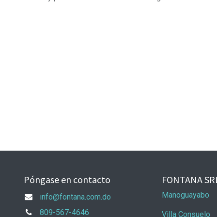
Póngase en contacto
FONTANA SR
Manoguayabo
info@fontana.com.do
809-567-4646
Villa Consuelo