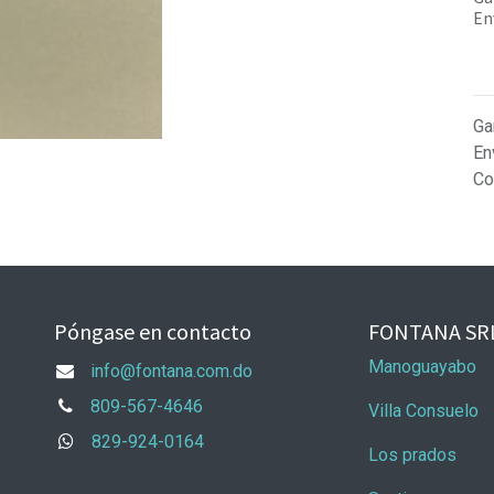
En
Ga
En
Co
Póngase en contacto
FONTANA SR
Manoguayabo
info@fontana.com.do
809-567-4646
Villa Consuelo
829-924-0164
Los prados