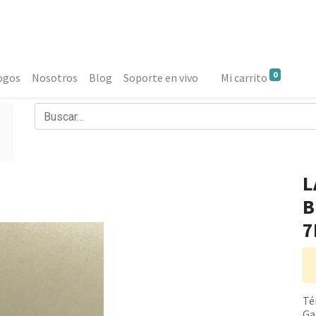
0
ogos
Nosotros
Blog
Soporte en vivo
Mi carrito
L
B
7
Té
Ga