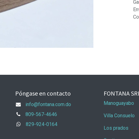
Ga
En
Co
Póngase en contacto
FONTANA SR
Manoguayabo
info@fontana.com.do
809-567-4646
Villa Consuelo
829-924-0164
Los prados