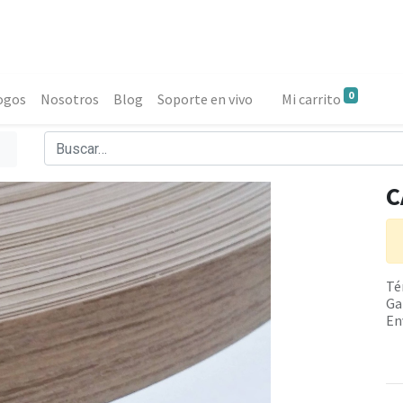
0
ogos
Nosotros
Blog
Soporte en vivo
Mi carrito
C
Té
Ga
En