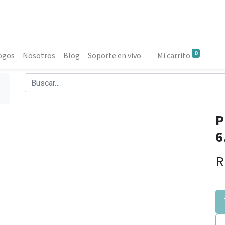
0
ogos
Nosotros
Blog
Soporte en vivo
Mi carrito
P
6
R