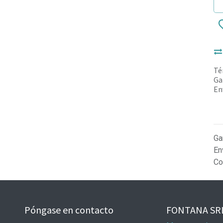
Té
Ga
En
Ga
En
Co
Póngase en contacto
FONTANA SR