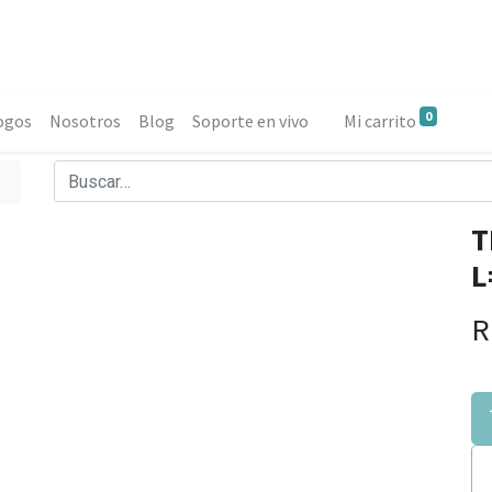
0
ogos
Nosotros
Blog
Soporte en vivo
Mi carrito
T
L
R