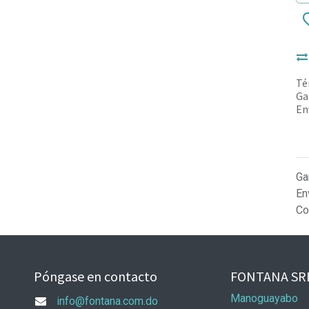
Té
Ga
En
Ga
En
Co
Póngase en contacto
FONTANA SR
Manoguayabo
info@fontana.com.do