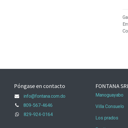
Ga
En
Co
Póngase en contacto
FONTANA SR
Manoguayabo
info@fontana.com.do
809-567-4646
Villa Consuelo
829-924-0164
Los prados