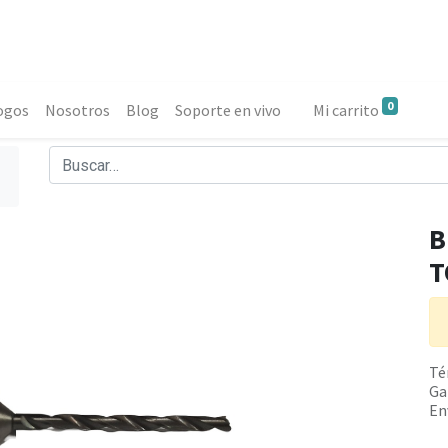
0
ogos
Nosotros
Blog
Soporte en vivo
Mi carrito
B
T
Té
Ga
En