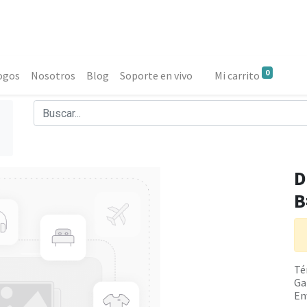
0
ogos
Nosotros
Blog
Soporte en vivo
Mi carrito
D
B
Té
Ga
En