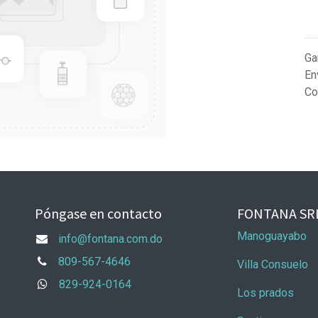
Ga
En
Co
Póngase en contacto
FONTANA SR
Manoguayabo
info@fontana.com.do
809-567-4646
Villa Consuelo
829-924-0164
Los prados