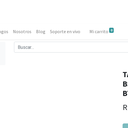
0
ogos
Nosotros
Blog
Soporte en vivo
Mi carrito
T
B
B
R