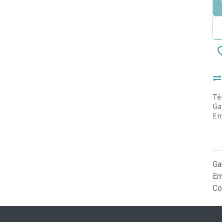
Té
Ga
En
Ga
En
Co