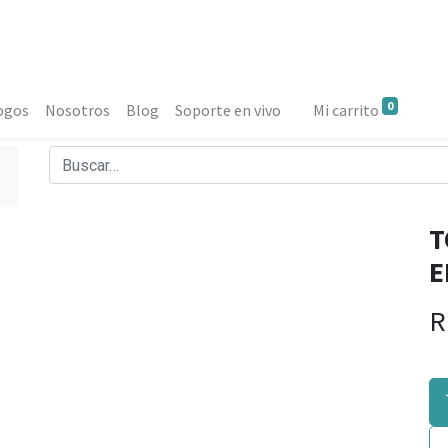
0
ogos
Nosotros
Blog
Soporte en vivo
Mi carrito
T
E
R