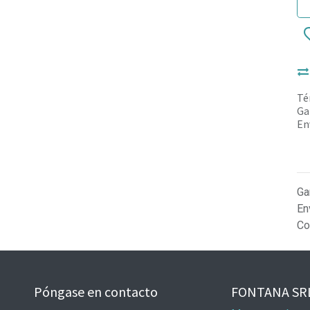
Té
Ga
En
Ga
En
Co
Póngase en contacto
FONTANA SR