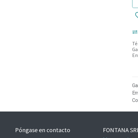
Té
Ga
En
Ga
En
Co
Póngase en contacto
FONTANA SR