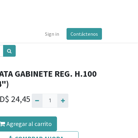
Sign in
Contáctenos
ATA GABINETE REG. H.100
4")
D$
24,45
Agregar al carrito