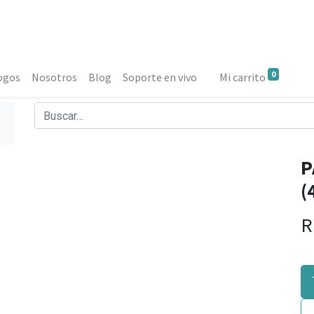
0
ogos
Nosotros
Blog
Soporte en vivo
Mi carrito
P
(
R