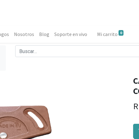
0
ogos
Nosotros
Blog
Soporte en vivo
Mi carrito
C
C
R