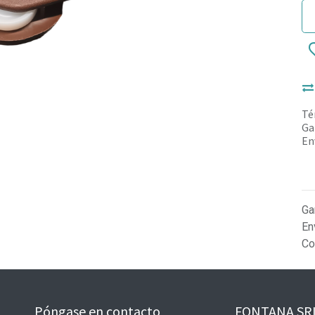
Té
Ga
En
Ga
En
Co
Póngase en contacto
FONTANA SR