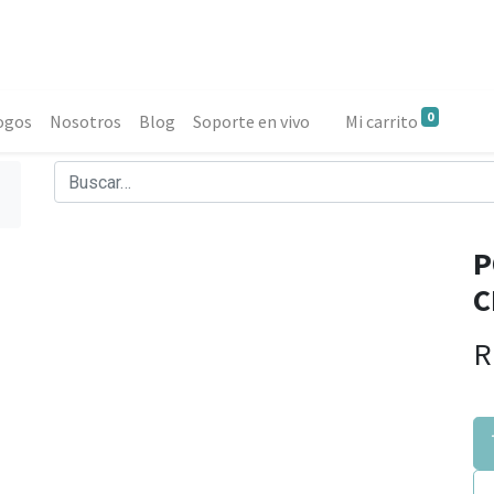
0
ogos
Nosotros
Blog
Soporte en vivo
Mi carrito
P
C
R