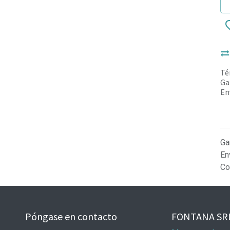
Té
Ga
En
Ga
En
Co
Póngase en contacto
FONTANA SR