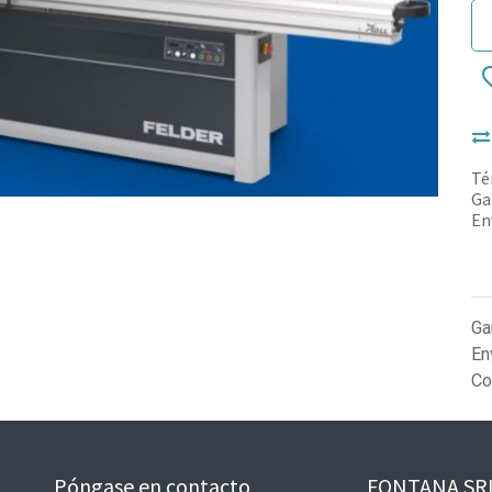
Té
Ga
En
Ga
En
Co
Póngase en contacto
FONTANA SR