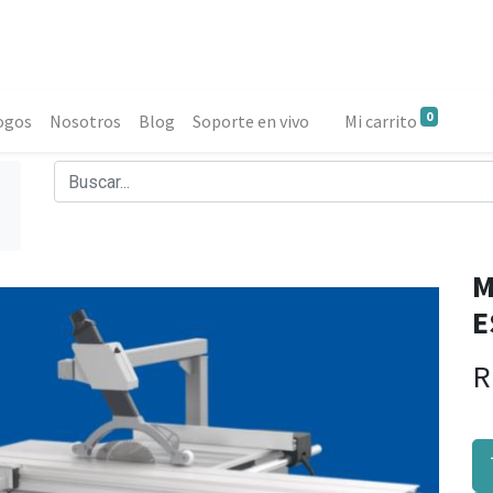
0
ogos
Nosotros
Blog
Soporte en vivo
Mi carrito
M
E
R