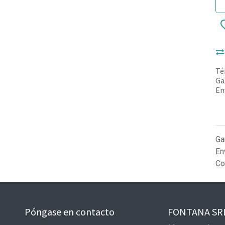
Té
Ga
En
Ga
En
Co
Póngase en contacto
FONTANA SR