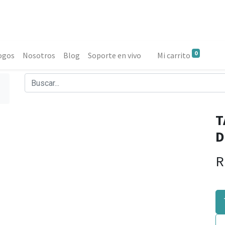
0
ogos
Nosotros
Blog
Soporte en vivo
Mi carrito
T
D
R