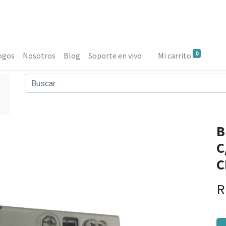
0
ogos
Nosotros
Blog
Soporte en vivo
Mi carrito
B
C
C
R