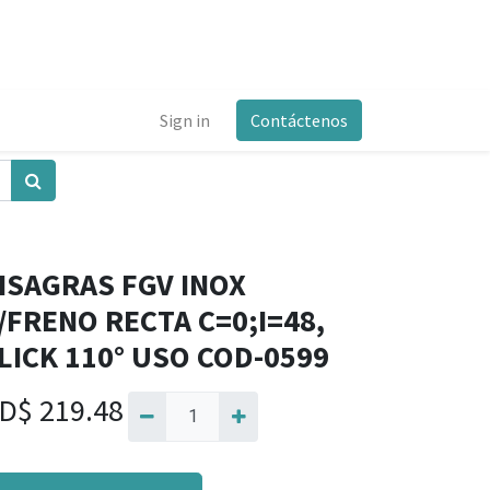
Sign in
Contáctenos
ISAGRAS FGV INOX
/FRENO RECTA C=0;I=48,
LICK 110° USO COD-0599
D$
219.48