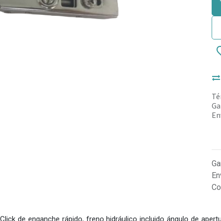
Té
Ga
En
Ga
En
Co
 Click de enganche rápido, freno hidráulico incluido ángulo de aper